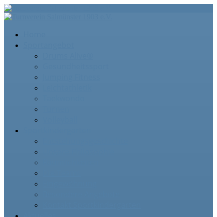
Home
Sportangebot
Drums Alive®
Gesundheitssport
Jumping Fitness
Leichtathletik
Taekwondo
Turnen
Volleyball
Sportkindergarten
Entstehungsgeschichte
Unsere Philosophie
Räumlichkeiten
Die Teams
Eingewöhnung
Besondere Angebote
Kontakt Sportkindergarten
Aktuelles