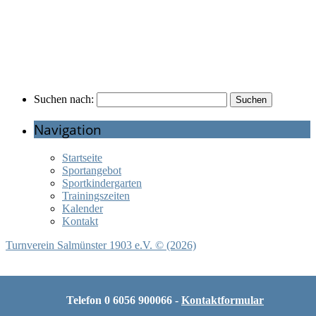
Suchen nach:
Navigation
Startseite
Sportangebot
Sportkindergarten
Trainingszeiten
Kalender
Kontakt
Turnverein Salmünster 1903 e.V. © (2026)
Diese Website benutzt Cookies. Wenn du die Website weiter nutzt,
gehen wir von deinem Einverständnis aus.
OK
Telefon 0 6056 900066 -
Kontaktformular
Datenschutzerklärung